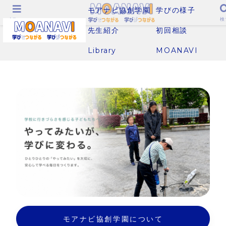
モアナビ協創学園
学びの様子
メニュー
検
先生紹介
初回相談
Library
MOANAVI
モアナビ協創学園について