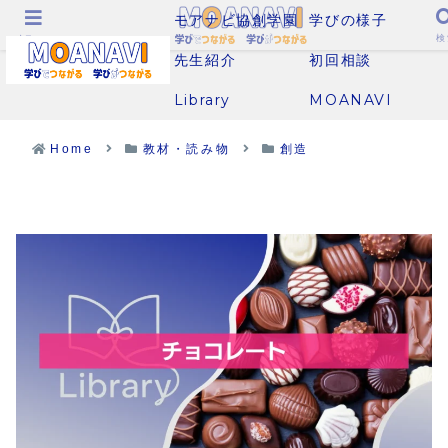
モアナビ協創学園
学びの様子
メニュー
検
先生紹介
初回相談
Library
MOANAVI
Home
教材・読み物
創造