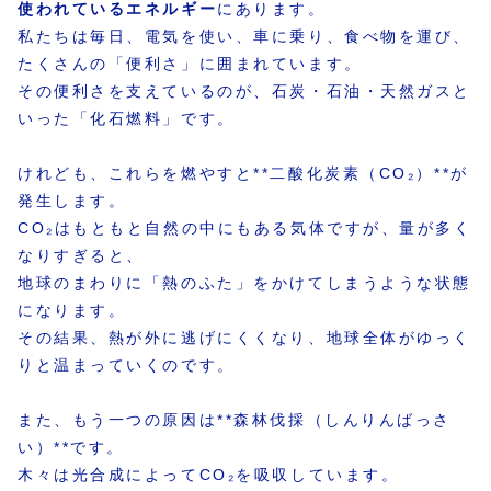
使われているエネルギー
にあります。
私たちは毎日、電気を使い、車に乗り、食べ物を運び、
たくさんの「便利さ」に囲まれています。
その便利さを支えているのが、石炭・石油・天然ガスと
いった「化石燃料」です。
けれども、これらを燃やすと**二酸化炭素（CO₂）**が
発生します。
CO₂はもともと自然の中にもある気体ですが、量が多く
なりすぎると、
地球のまわりに「熱のふた」をかけてしまうような状態
になります。
その結果、熱が外に逃げにくくなり、地球全体がゆっく
りと温まっていくのです。
また、もう一つの原因は**森林伐採（しんりんばっさ
い）**です。
木々は光合成によってCO₂を吸収しています。