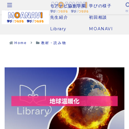
モアナビ協創学園
学びの様子
メニュー
検
先生紹介
初回相談
Library
MOANAVI
Home
教材・読み物