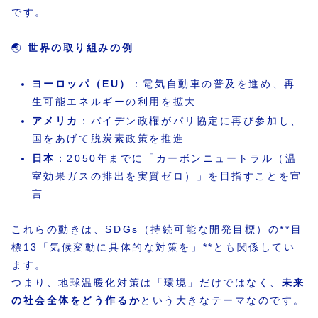
です。
🌏
世界の取り組みの例
ヨーロッパ（EU）
：電気自動車の普及を進め、再
生可能エネルギーの利用を拡大
アメリカ
：バイデン政権がパリ協定に再び参加し、
国をあげて脱炭素政策を推進
日本
：2050年までに「カーボンニュートラル（温
室効果ガスの排出を実質ゼロ）」を目指すことを宣
言
これらの動きは、SDGs（持続可能な開発目標）の**目
標13「気候変動に具体的な対策を」**とも関係してい
ます。
つまり、地球温暖化対策は「環境」だけではなく、
未来
の社会全体をどう作るか
という大きなテーマなのです。