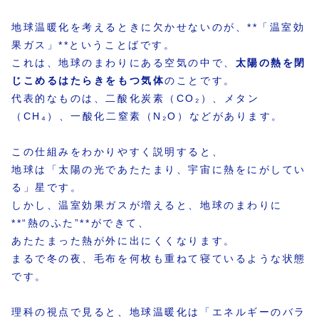
地球温暖化を考えるときに欠かせないのが、**「温室効
果ガス」**ということばです。
これは、地球のまわりにある空気の中で、
太陽の熱を閉
じこめるはたらきをもつ気体
のことです。
代表的なものは、二酸化炭素（CO₂）、メタン
（CH₄）、一酸化二窒素（N₂O）などがあります。
この仕組みをわかりやすく説明すると、
地球は「太陽の光であたたまり、宇宙に熱をにがしてい
る」星です。
しかし、温室効果ガスが増えると、地球のまわりに
**“熱のふた”**ができて、
あたたまった熱が外に出にくくなります。
まるで冬の夜、毛布を何枚も重ねて寝ているような状態
です。
理科の視点で見ると、地球温暖化は「エネルギーのバラ