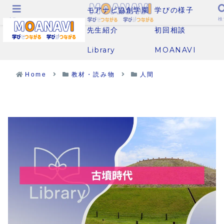
モアナビ協創学園
学びの様子
メニュー
検
先生紹介
初回相談
Library
MOANAVI
Home
教材・読み物
人間