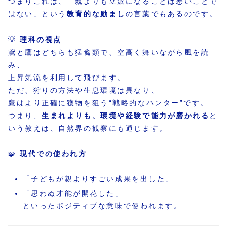
つまりこれは、「親よりも立派になることは悪いことで
はない」という
教育的な励まし
の言葉でもあるのです。
💡
理科の視点
鳶と鷹はどちらも猛禽類で、空高く舞いながら風を読
み、
上昇気流を利用して飛びます。
ただ、狩りの方法や生息環境は異なり、
鷹はより正確に獲物を狙う“戦略的なハンター”です。
つまり、
生まれよりも、環境や経験で能力が磨かれる
と
いう教えは、自然界の観察にも通じます。
🧩
現代での使われ方
「子どもが親よりすごい成果を出した」
「思わぬ才能が開花した」
といったポジティブな意味で使われます。