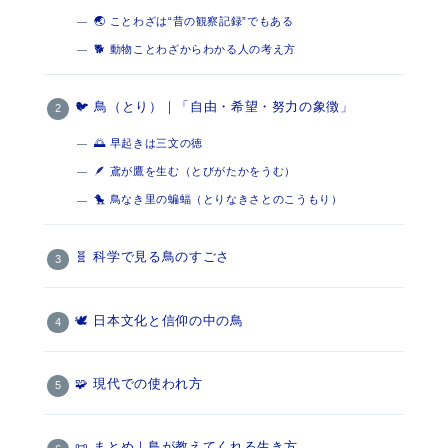
🌏 ことわざは“昔の観察記録”でもある
🐕 動物ことわざからわかる人の考え方
🐦 鳥（とり）｜「自由・希望・努力の象徴」
🌅 早起きは三文の徳
🪶 鳶が鷹を生む（とびがたかをうむ）
🐤 鳥なき里の蝙蝠（とりなきさとのこうもり）
🧬 科学で見る鳥のすごさ
🕊 日本文化と信仰の中の鳥
🧩 現代での使われ方
📜 まとめ｜鳥が教えてくれる生き方