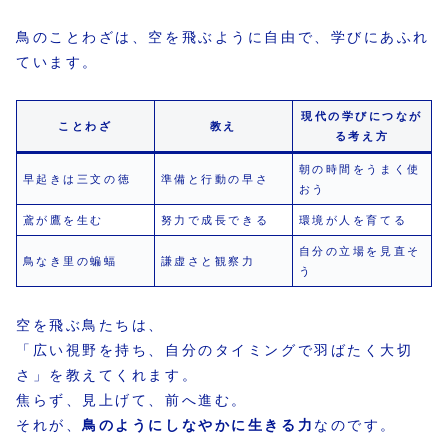
鳥のことわざは、空を飛ぶように自由で、学びにあふれ
ています。
現代の学びにつなが
ことわざ
教え
る考え方
朝の時間をうまく使
早起きは三文の徳
準備と行動の早さ
おう
鳶が鷹を生む
努力で成長できる
環境が人を育てる
自分の立場を見直そ
鳥なき里の蝙蝠
謙虚さと観察力
う
空を飛ぶ鳥たちは、
「広い視野を持ち、自分のタイミングで羽ばたく大切
さ」を教えてくれます。
焦らず、見上げて、前へ進む。
それが、
鳥のようにしなやかに生きる力
なのです。