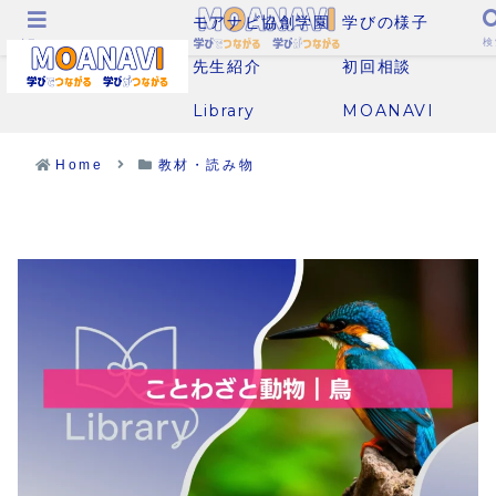
モアナビ協創学園
学びの様子
メニュー
検
先生紹介
初回相談
Library
MOANAVI
Home
教材・読み物