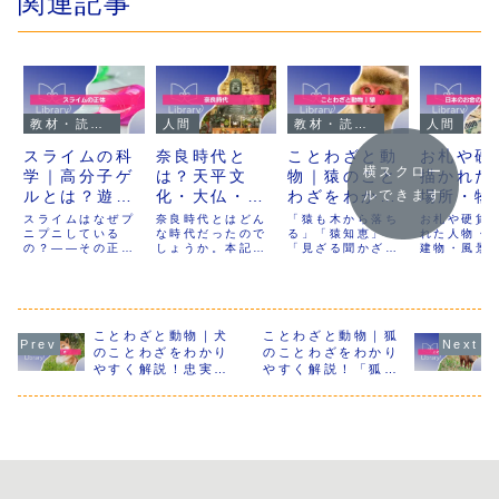
関連記事
教材・読み物
人間
教材・読み物
人間
スライムの科
奈良時代と
ことわざと動
お札や硬
横スクロー
学｜高分子ゲ
は？天平文
物｜猿のこと
描かれた
ルとは？遊ん
化・大仏・遣
わざをわかり
場所・物
ルできます
で学べる自由
唐使・人々の
やすく解説！
みつ｜券
スライムはなぜプ
奈良時代とはどん
「猿も木から落ち
お札や硬貨
研究・実験の
ニプニしている
暮らしがわか
な時代だったので
「猿も木から
る」「猿知恵」
ザインか
れた人物・
の？――その正体
しょうか。本記事
「見ざる聞かざる
建物・風景
仕組みを小中
る完全ガイド
落ちる」「猿
み解く日
は「高分子ゲル」
では、天平文化を
言わざる」など、
には、その
学生向けに解
【小中学生向
知恵」など意
お金【小
という特別な物質
中心に、奈良の大
猿が登場すること
日本が大切
です。この記事で
仏や国分寺、行基
わざを紹介。意味
きた考え方
説
け】
味と由来を学
生向け】
は、スライムの作
の活躍、遣唐使や
や使い方、昔の人
観が込めら
ぼう【小学
り方と仕組みを小
鑑真による国際交
が猿に感じた性格
ます。なぜ
生・中学生向
学生・中学生向け
ことわざと動物｜犬
流、土地制度（墾
ことわざと動物｜狐
や行動を科学の視
なのか、な
にわかりやすく解
田永年私財法・荘
点でわかりやすく
道具なのか
のことわざをわかり
のことわざをわかり
け】
説。ゼリーや寒天
園）、人々の暮ら
解説します。自由
デザインか
やすく解説！忠実
やすく解説！「狐に
との違い、科学的
し、古事記・日本
研究や国語学習に
を読み解き
さ・勇気・人との関
つままれる」「狐の
なポイント、実験
書紀・風土記・万
も使える読み物記
裏の役割の
わりを学ぼう【小学
嫁入り」など意味と
での注意点まで紹
葉集までを、つな
事です。
硬貨に人物
生・中学生向け】
科学的な理由を学ぼ
介します。夏休み
がりが分かるよう
い理由まで
う【小学生・中学生
の自由研究や理科
にやさしく解説し
さしく丁寧
授業にも使える内
ます。小学生・中
します。小
向け】
容で、楽しく遊び
学生の学習や自由
向けで、社
ながら科学のふし
研究、保護者の調
史の学習は
ぎを学べます。
べ学習にもおすす
ん、自由研