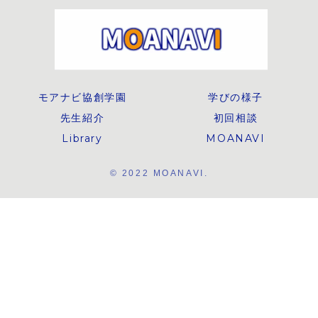
めの教材型読み物
そのまま使
です。
材型の記事
モアナビ協創学園
学びの様子
先生紹介
初回相談
Library
MOANAVI
© 2022 MOANAVI.