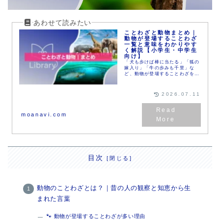
ことわざと動物まとめ｜
動物が登場することわざ
一覧と意味をわかりやす
く解説【小学生・中学生
向け】
「犬も歩けば棒に当たる」「狐の
嫁入り」「牛の歩みも千里」な
ど、動物が登場することわざをま
とめて紹介。意味や由来、科学的
な背景までわかりやすく解説しま
す。国語学習や自由研究にも使え
2026.07.11
る、楽しく学べる読み物ページで
す。
moanavi.com
目次
動物のことわざとは？｜昔の人の観察と知恵から生
まれた言葉
🐾 動物が登場することわざが多い理由