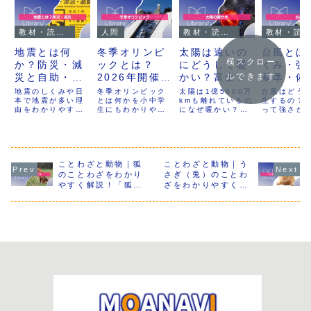
教材・読み物
人間
教材・読み物
教材・読み物
地震とは何
冬季オリンピ
太陽は遠いの
台風とは
横スクロー
か？防災・減
ックとは？
にどうして暖
くみ・強
災と自助・共
2026年開催情
かい？富士山
基準・備
ルできます
助・公助、日
報・競技・日
が寒い理由と
小学生向
地震のしくみや日
冬季オリンピック
太陽は1億5000万
台風はどう
本の大震災か
本で地震が多い理
本の歴史まで
とは何かを小中学
熱の伝わり方
kmも離れているの
解説｜自
生するの？
由をわかりやすく
生にもわかりやす
になぜ暖かい？富
って強さが
ら学ぶ復興と
完全解説【小
を小学生向け
究や防災
解説し、関東大震
く解説。2026年
士山の山頂は太陽
の？──この
地域防災【小
中学生向け】
に解説
に役立つ
災・阪神淡路大震
ミラノ・コルティ
に近いのに寒いの
は、小学生
災・東日本大震
ナ大会の開催情
はどうして？太陽
かりやすい
中学生向け】
ズ付き
災、さらに近年の
報、競技の種類、
は空気を直接温め
台風のしく
大地震を比較しな
日本の歴史や日の
るの？熱の伝わり
徴を解説し
がら学びます。復
ことわざと動物｜狐
丸飛行隊の活躍、
ことわざと動物｜う
方（伝導・対流・
水温との関
旧と復興の違い、
注目ポイントまで
放射）を小学生に
速による強
のことわざをわかり
さぎ（兎）のことわ
自助・共助・公助
幅広く紹介しま
もわかりやすく解
ンク、台風
やすく解説！「狐に
ざをわかりやすく解
の役割、地域防災
す。自由研究に使
説。自由研究に使
る方法を整
つままれる」「狐の
説！「二兎を追う者
と若い世代の参
えるテーマやおさ
える実験アイデア
中には3択
嫁入り」など意味と
は一兎をも得ず」
画、家庭や学校で
らいクイズも掲載
も紹介します。
ズ、おさら
科学的な理由を学ぼ
「兎の登り坂」など
できる具体的な行
し、調べ学習にも
ズ、自由研
う【小学生・中学生
意味と教えを学ぼう
動までを丁寧に整
役立つ内容です。
ントもあり
理。自由研究にも
学習や授業
向け】
【小学生・中学生向
活用できる内容を
めにも使え
け】
網羅した、小中学
生向けの防災読み
物です。