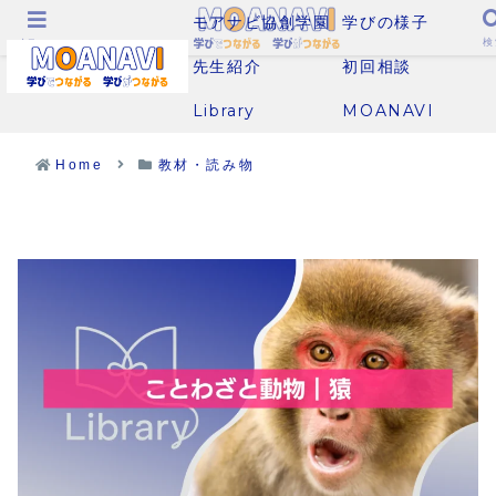
モアナビ協創学園
学びの様子
メニュー
検
先生紹介
初回相談
Library
MOANAVI
Home
教材・読み物