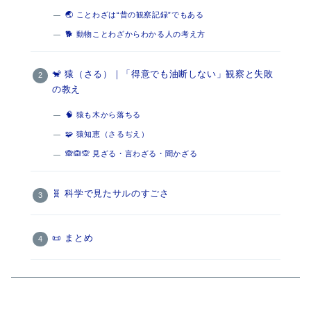
🌏 ことわざは“昔の観察記録”でもある
🐕 動物ことわざからわかる人の考え方
🐒 猿（さる）｜「得意でも油断しない」観察と失敗
の教え
🧠 猿も木から落ちる
🧩 猿知恵（さるぢえ）
🙈🙉🙊 見ざる・言わざる・聞かざる
🧬 科学で見たサルのすごさ
📜 まとめ