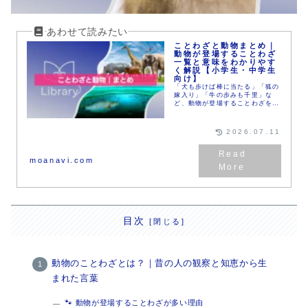
ことわざと動物まとめ｜
動物が登場することわざ
一覧と意味をわかりやす
く解説【小学生・中学生
向け】
「犬も歩けば棒に当たる」「狐の
嫁入り」「牛の歩みも千里」な
ど、動物が登場することわざをま
とめて紹介。意味や由来、科学的
な背景までわかりやすく解説しま
す。国語学習や自由研究にも使え
2026.07.11
る、楽しく学べる読み物ページで
す。
moanavi.com
目次
動物のことわざとは？｜昔の人の観察と知恵から生
まれた言葉
🐾 動物が登場することわざが多い理由