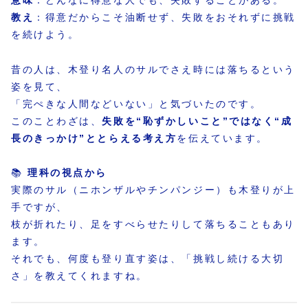
意味
：どんなに得意な人でも、失敗することがある。
教え
：得意だからこそ油断せず、失敗をおそれずに挑戦
を続けよう。
昔の人は、木登り名人のサルでさえ時には落ちるという
姿を見て、
「完ぺきな人間などいない」と気づいたのです。
このことわざは、
失敗を“恥ずかしいこと”ではなく“成
長のきっかけ”ととらえる考え方
を伝えています。
📚
理科の視点から
実際のサル（ニホンザルやチンパンジー）も木登りが上
手ですが、
枝が折れたり、足をすべらせたりして落ちることもあり
ます。
それでも、何度も登り直す姿は、「挑戦し続ける大切
さ」を教えてくれますね。