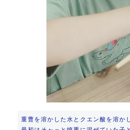
重曹を溶かした水とクエン酸を溶かし
最初はそぉっと慎重に混ぜていた子