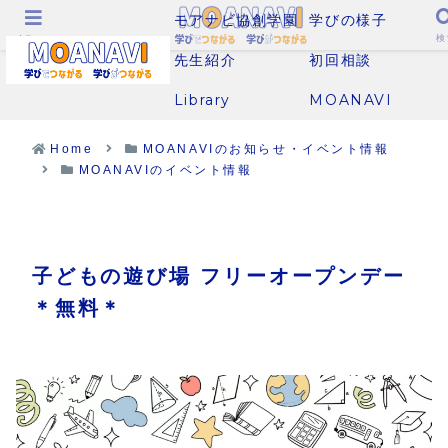
モアナビ協創学園
学びの様子
メニュー
検
先生紹介
初回相談
Library
MOANAVI
Home
MOANAVIのお知らせ・イベント情報
MOANAVIのイベント情報
子どもの遊び場 フリーオープンデー
＊無料＊