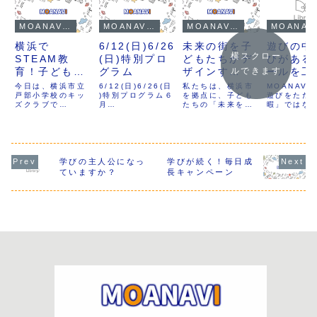
MOANAVIのお知らせ・イベント情報
MOANAVIのイベント情報
MOANAVIのイベント情報
MOANAV
横浜で
6/12(日)6/26
未来の街を子
遊びの中
横スクロー
STEAM教
(日)特別プロ
どもたちがデ
びがある
育！子どもた
グラム
ザインす
ールを工
ルできます
ちが学びなが
る！？
る力〜
今日は、横浜市立
6/12(日)6/26(日
私たちは、横浜市
MOANAVI
ら楽しむ「ペ
戸部小学校のキッ
)特別プログラム６
MOANAVIの
を拠点に、子ども
遊びをただ
ズクラブで
月
たちの「未来を創
暇」ではな
ーパーブリッ
フリーオープ
STEAM教育の出
12(日)6/26(日)1
る力」を育てる学
切な「学び
ジ」「ペーパ
ンデー開催決
前事業を行いまし
0:00-12:00に特
び場として活動し
として捉え
た。3つのプログ
別プログラムを開
ています。日々の
す。今日は
ータワー」
定！
ラムを通して、子
催します。参加費
学びはもちろんの
びと中遊び
「ゆらゆらバ
どもたちは創造力
は1,100円となり
こと、地域の方々
に、子ども
ランス」の活
を発揮し、チーム
ます。要予約、先
とのつながりを大
見せてくれた
学びの主人公になっ
学びが続く！毎日成
ワークを学びなが
着１０名程度。お
切にしながら、子
の瞬間”をご
ていますか？
長キャンペーン
動
ら、物理の原理を
支払いは各種クレ
どもたちが自分ら
ます。怪我
楽しく体験しまし
ジットカードまた
しく成長できる機
子も楽しめ
た。プログラムは
は電子マネーでお
会を広げていま
ルの工夫や
「ペーパーブリッ
願いしており...
す。その一環とし
のあるボー
ジ」「ペーパータ
て、MOANAVIで
ムを通して
ワー」「ゆらゆら
は【フリーオープ
MOANAVI
バランス」で、子
ンデー】というイ
もたちが学
どもたちはそれぞ
ベントを定期的に
とは？
れの課題に対して
開催しています。
工夫を重ね、最後
フリーオープンデ
には「アイデアで
ーは、MOANAVI
形を工夫すること
に通っていないお
が大切だ」と気づ
子さんや保護者の
きを得ることがで
方も自由にご参加
きました。今回
いただけるオープ
は、その活動の詳
ンな日。学びの一