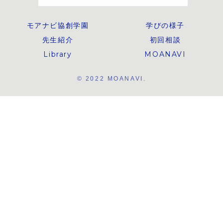
細をお伝えしなが
端に触れていただ
ら、STEAM教育
きながら、地域と
の価値や
つながるひととき
モアナビ協創学園
学びの様子
MOANAVIの教育
を過ごせるように
理念についても紹
と企画していま
先生紹介
初回相談
介します。
す。今回のオープ
ンデーでは、初め
てSTEAMのテー
Library
MOANAVI
マ学習を取り入れ
たプログラムにチ
ャレンジします！
© 2022 MOANAVI.