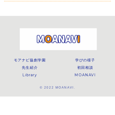
満載！これまでの
ながら、“誰もが心
るアクションで、
中！この機
活動内容をご報告
地よく暮らせる社
未来への第一歩を
MOANAVI
します。
会”について考える
踏み出そう...
のリズムを
時間に。
作りません
MOANAVIが大切
にしている「科
学・言語・人間・
創造」の学びを通
して、４Cスキル
（創造力・批判的
思考・協働・コミ
ュニケーション）
を育む一歩となり
ました。子どもた
ちの素直な視点か
ら見えた未来都市
のアイデアと、そ
モアナビ協創学園
学びの様子
こに込められた“人
を思う力”を、ぜひ
先生紹介
初回相談
ご覧ください。
Library
MOANAVI
© 2022 MOANAVI.