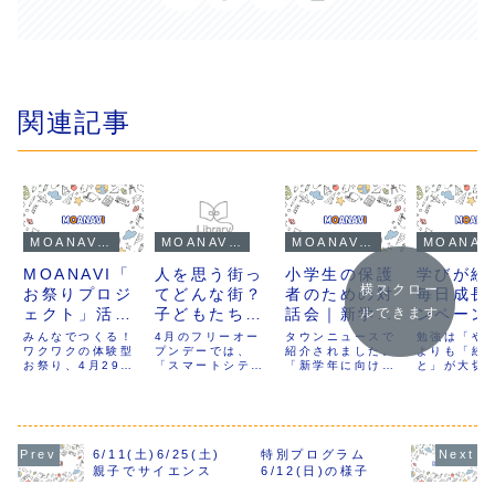
関連記事
MOANAVIのお知らせ・イベント情報
MOANAVIのお知らせ・イベント情報
MOANAVIのイベント情報
MOANAV
MOANAVI「
人を思う街っ
小学生の保護
学びが続
横スクロー
お祭りプロジ
てどんな街？
者のための対
毎日成長
ェクト」活動
子どもたちと
話会｜新学年
ンペーン
ルできます
報告
描く未来のス
に向けて親が
みんなでつくる！
4月のフリーオー
タウンニュースで
勉強は「や
2025/3/27
ワクワクの体験型
マートシティ
プンデーでは、
できること
紹介されました。
よりも「続
お祭り、4月29日
「スマートシティ
「新学年に向けて
と」が大切
は？
に開催決定！私た
をデザインしよ
親ができること
も、一人で
ちが企画している
う！」をテーマ
は？」というテー
なか習慣に
お祭りの準備が
に、未来の街づく
マで対話会を行い
は難しいも
着々と進んでいま
りを子どもたちと
ます。日時｜
MOANAVI
す。子どもたちが
一緒に考える
1/18(木)10:30-
毎日通える
ゼロからお祭りを
STEAMプログラ
12:00参加費｜無
無理なく勉
6/11(土)6/25(土)
特別プログラム
作り上げる体験型
ムを開催しまし
料子育てのアイデ
慣化できま
親子でサイエンス
6/12(日)の様子
のイベントは、楽
た。街に必要なも
アをシェアしよ
ならお得な
しさ満載、学びも
のを自由に発想し
う。対話から考え
キャンペー