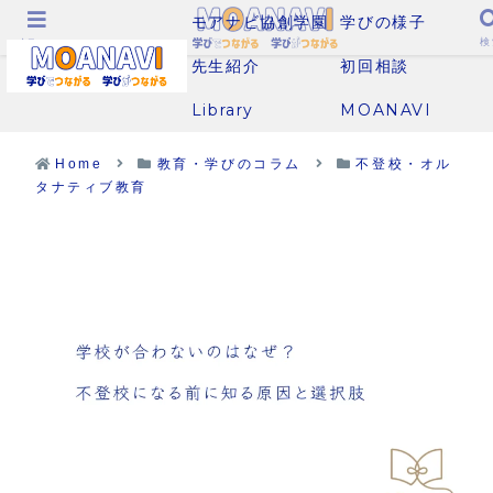
モアナビ協創学園
学びの様子
メニュー
検
先生紹介
初回相談
Library
MOANAVI
Home
教育・学びのコラム
不登校・オル
タナティブ教育