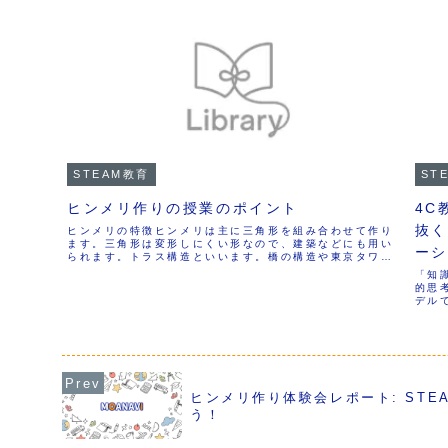
STEAM教育
ST
ヒンメリ作りの授業のポイント
4C
抜く
ヒンメリの特徴ヒンメリは主に三角形を組み合わせて作り
ます。三角形は変形しにくい形なので、建築などにも用い
ーシ
られます。トラス構造といいます。橋の構造や東京タワー
なども、鉄骨を三角形に組み合わせて作ってありますの
「知
で、授業前後に写真などで紹介すると...
的思
デル
し、
底解説
がわ
ヒンメリ作り体験会レポート: STE
う！