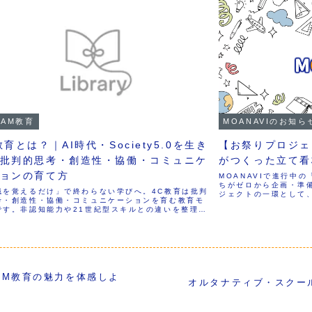
EAM教育
MOANAVIのお知
教育とは？｜AI時代・Society5.0を生き
【お祭りプロジェ
批判的思考・創造性・協働・コミュニケ
がつくった立て看
ョンの育て方
MOANAVIで進行中
ちがゼロから企画・準
識を覚えるだけ」で終わらない学びへ。4C教育は批判
ジェクトの一環として
考・創造性・協働・コミュニケーションを育む教育モ
しました！今回の看板
です。非認知能力や21世紀型スキルとの違いを整理
作る」ことが目的では
家庭や学校での実践例、MOANAVIの取り組みまで徹
んな言葉で、どんな色
。Society5.0・AI時代を生きる子どもに必要な力
ること」そのものを、
かります。
身が体験することを大
AM教育の魅力を体感しよ
オルタナティブ・スクー