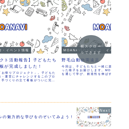
横スクロー
らせ・イベント情報
MOANAVIのお知らせ・イベント情
ルできます
クト活動報告】子どもたち
野毛山動物園遠足
板が完成しました！
今回は、子どもたちと一緒に楽しい野毛
った様子をお届けします。MOANAVIで
の「お祭りプロジェクト」。子どもた
を通じて学び、創造性を伸ばす活動を行
備・運営にチャレンジするこのプロ
の遠足はその一環として大成功だったの
、手づくりの立て看板がついに完成
準備万端：カメラを持って動...
制作は、単に「宣伝のための道具を
ありませんでした。誰に向けて、ど
や形で届けるか――。「デザインす
学びのプロセスとして子どもたち自
切に進めてきました。
ルの魅力的な学びをのぞいてみよう！