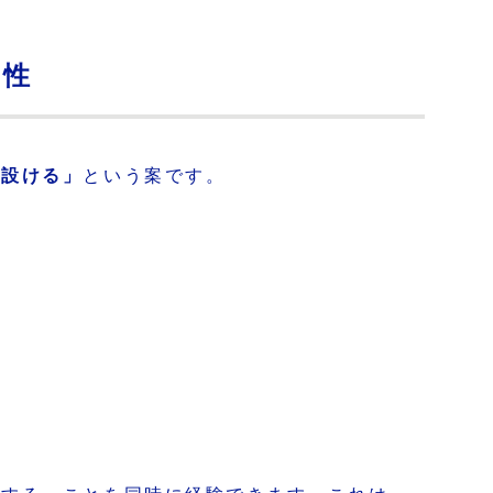
向性
を設ける」
という案です。