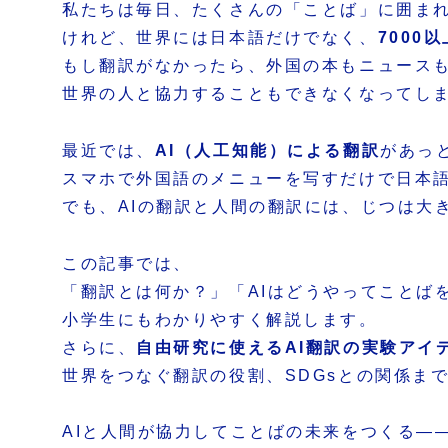
私たちは毎日、たくさんの「ことば」に囲ま
けれど、世界には日本語だけでなく、
7000
もし翻訳がなかったら、外国の本もニュース
世界の人と協力することもできなくなってし
最近では、
AI（人工知能）による翻訳
があっ
スマホで外国語のメニューを写すだけで日本
でも、AIの翻訳と人間の翻訳には、じつは大
この記事では、
「翻訳とは何か？」「AIはどうやってことば
小学生にもわかりやすく解説します。
さらに、
自由研究に使えるAI翻訳の実験アイ
世界をつなぐ翻訳の役割、SDGsとの関係ま
AIと人間が協力してことばの未来をつくる―