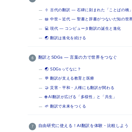
🏺 古代の翻訳 ― 石碑に刻まれた「ことばの橋
📖 中世～近代 ― 聖書と辞書がつないだ知の世
💻 現代 ― コンピュータ翻訳の誕生と進化
🌏 翻訳は進化を続ける
翻訳とSDGs ― 言葉の力で世界をつなぐ
🌏 SDGsってなに？
💬 翻訳が支える教育と医療
🤝 災害・平和・人権にも翻訳が関わる
🌐 AI翻訳が広げる「多様性」と「共生」
🌱 翻訳で未来をつくる
自由研究に使える！AI翻訳を体験・比較しよう