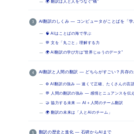
🌍 翻訳は人と人をつなぐ“橋”
AI翻訳のしくみ ― コンピュータがことばを「
🧠 AIはことばの海で学ぶ
💬 文を「丸ごと」理解する力
🌍 AI翻訳の学び方は“世界じゅうのデータ”
AI翻訳と人間の翻訳 ― どちらがすごい？共存
⚙️ AI翻訳の強み ― 速くて正確、たくさんの言
💬 人間の翻訳の強み ― 感情とニュアンスを伝
🤝 協力する未来 ― AI＋人間のチーム翻訳
🌍 翻訳の未来は「人とAIのチーム」
翻訳の歴史と進化 ― 石碑からAIまで