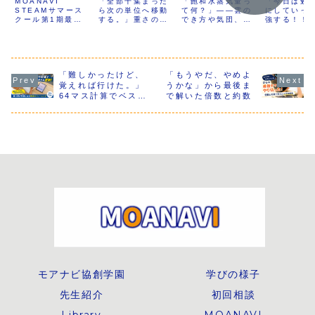
MOANAVI
「全部千集まった
「飽和水蒸気量っ
「今日は勉
数を体験で学
STEAMサマース
ら次の単位へ移動
いかけた理科
て何？」——雲の
宣言が本
にしていっ
クール第1期最終
する。」重さの単
でき方や気団、偏
強する！！
ぶSTEAMサ
の時間
なった日
日は、うどん作
位に苦戦していた
西風について、理
分で宣言し
マースクール
り、炭酸飲料作
子どもが、自分な
科の言葉をひとつ
った一日。
り、炭酸ロケット
りの“決まり”を見
ずつ調べながら学
校で習って
最終日
に挑戦しました。
つけて整理し始め
習を進めた実践記
理科にも挑
うどん・そうめ
た算数の学習記
録。難しい問題に
理科・社会
ん・ひやむぎの違
「難しかったけど、
録。mg・g・kg・
「もうやだ、やめよ
も立ち止まりなが
へと学びを
いや、小麦粉の種
tの関係を、自分の
ら、自分で確認
STUDY PO
覚えれば行けた。」
うかな」から最後ま
類、加水率、グル
言葉でつなげてい
し、相談し、理解
も自己最高
64マス計算でベスト
で解いた倍数と約数
テンの働きを学び
った実践を紹介し
をつないでいった
新。最後に
タイムを2回更新し
ながら、自分たち
ます。
子どもの学びの様
くれた笑顔
た日
で生地を作り、製
子を記録しまし
の一日の充
麺まで体験。さら
た。
物語ってい
にクエン酸と重曹
た。
を使って炭酸水や
炭酸ロケットを作
り、水溶液や二酸
化炭素、圧力の仕
組みを実験を通し
て学びました。身
近な食べ物や遊び
が理科と算数につ
ながる、
MOANAVIならで
はのSTEAM教育
の実践をご紹介し
ます。
モアナビ協創学園
学びの様子
先生紹介
初回相談