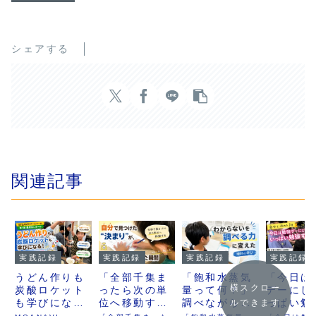
シェアする
関連記事
実践記録
実践記録
実践記録
実践記録
うどん作りも
「全部千集ま
「飽和水蒸気
「今日は
横スクロー
炭酸ロケット
ったら次の単
量って何？」
デーにし
も学びにな
位へ移動す
調べながら雲
っぱい勉
ルできます
る。理科と算
る」
のしくみを追
る！！」