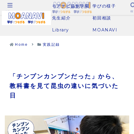
モアナビ協創学園
学びの様子
メニュー
検
先生紹介
初回相談
Library
MOANAVI
Home
実践記録
「チンプンカンプンだった」から、
教科書を見て昆虫の違いに気づいた
日