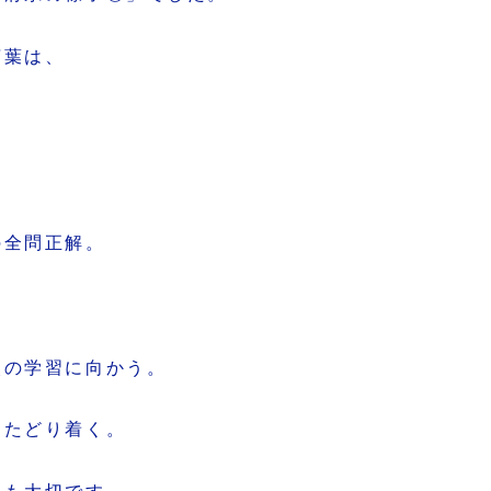
言葉は、
の全問正解。
次の学習に向かう。
にたどり着く。