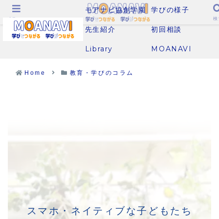
モアナビ協創学園
学びの様子
メニュー
検
先生紹介
初回相談
Library
MOANAVI
Home
教育・学びのコラム
スマホ・ネイティブな子どもたち