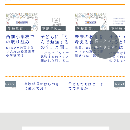
学校教育・制度
家庭学習・子育て
学校教育・制度
不登校・オルタナティブ教育
西前小学校で
子どもに「な
未来の教育を
小学生が
横スクロー
の取り組み
んで勉強する
考える会
なると泣
の？」と聞か
由とは？
ルできます
STEAM教育を取
先日、BENESSE
り入れた授業西前
れたら？学ぶ
ベネッセ東京で開
しぶりの
子どもに「なんで
小学生が朝
小学校では
催された「第２
意味をわかり
勉強するの？」と
と親の対
と泣くのは
STEAM教育を教
回 #未来の教育
聞かれた時、どう
のでしょう
やすく解説｜
休ませる
育課程に取り入れ
を考える会 」に参
答えますか？本記
校前に泣く
ているということ
加しました。様々
教育哲学から
基準
事では教育哲学を
に行きたく
で、先日西前小学
な立場の登壇者
もとに、学ぶ意
言うなどの
考える学びの
校の６年生の五味
が、様々な視点か
味・勉強する理由
ぶりには、
意味と勉強す
先生の授業を拝見
ら自分の考える #
をわかりやすく解
係・学習ス
させていただきま
未来の教育 につい
る理由
説。親子で学びの
ス・環境変
実験結果のばらつき
子どもたちはどこま
した。教科は社会
てお話ししていま
価値を考えるヒン
さまざまな
に備えておく
でできるか
科とのことで、
した。参会者もそ
トを紹介します。
あります。
STEAM教育は
れぞれが自身のバ
事では、朝
STEM教育という
ックボーンをもっ
学生の理由
理数系教育の重点
て、未来の...
校の前兆と
化...
い、親の対
ませるか迷
きの判断基
校以外の学
択肢まで教
学の視点か
します。