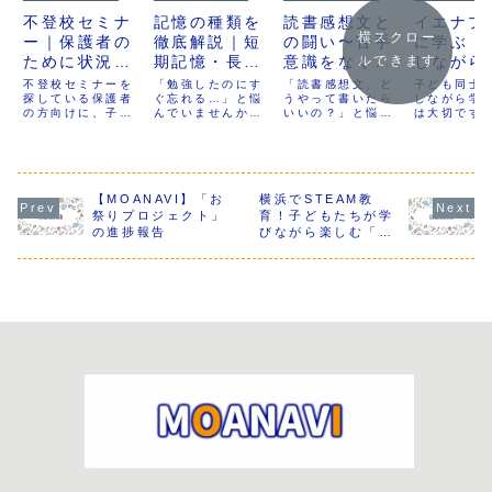
不登校セミナ
記憶の種類を
読書感想文と
イエナプ
横スクロー
ー｜保護者の
徹底解説｜短
の闘い〜苦手
に学ぶ！
ために状況を
期記憶・長期
意識をなくし
しながら
ルできます
整理する学び
記憶・ワーキ
て楽しく書く
する新し
不登校セミナーを
「勉強したのにす
「読書感想文、ど
子ども同士
｜
探している保護者
ングメモリー
ぐ忘れる…」と悩
コツ〜
うやって書いたら
びのカタ
しながら学
の方向けに、子ど
んでいませんか？
いいの？」と悩ん
は大切です
manabloom
の違いと鍛え
もの不登校を科学
本記事では、短期
でいませんか？ こ
のようにす
（MOANAVI
方、勉強に活
的視点や制度の整
記憶・長期記憶・
の記事では、読書
り良い学び
理から考えます。
ワーキングメモリ
感想文が苦手な理
が作れるの
）
かす記憶法
今すぐ答えを出す
ーの違いと鍛え方
由を分析し、それ
うか？ この
のではなく、状況
をわかりやすく解
を克服するための
は、異年齢
を落ち着いて理解
【MOANAVI】「お
説。音読・復唱・
横浜でSTEAM教
具体的な方法を紹
基本とする
するための学びで
書く・体験型学習
介します。読書が
ナプラン教
祭りプロジェクト」
育！子どもたちが学
す。現在は選択型
など、家庭ででき
苦手な子も、文章
おける協働
の進捗報告
びながら楽しむ「ペ
webセミナーの形
る具体的な記憶力
を書くのが苦手な
びの特徴と
ーパーブリッジ」
で提供を準備して
アップ法を紹介し
子も、ちょっとし
メリットに
「ペーパータワー」
います。
ます。小学生の学
た工夫で楽しく書
わかりやす
「ゆらゆらバラン
年別実践メニュー
けるようになりま
します。
ス」の活動
もあり、親子で楽
すよ！
しく取り組める工
夫も満載です。