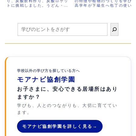
り、炭酸飲料作り、炭酸ロケッ
の特徴や植物のつくりを学び
最終日
ル
トに挑戦しました。うどん・そ
高学年が下級生へ包丁の使い
うめん・ひやむぎの違いや、小
を教える姿が自然に生まれま
麦粉の種類、加水率、グルテン
た。さらに豆腐作りでは食べ
の働きを学びながら、自分たち
ができる仕組みを体験し、風
で生地を作り、製麺まで体験。
やうちわ作り、国旗カルタ、
さらにクエン酸と重曹を使って
ロックなど多彩な活動にも挑
炭酸水や炭酸ロケットを作り、
戦。理科・食育・ものづくり
水溶液や二酸化炭素、圧力の仕
異学年交流が一つにつながる
組みを実験を通して学びまし
MOANAVIならではのSTEAM
た。身近な食べ物や遊びが理科
教育の実践をご紹介します。
と算数につながる、MOANAVI
ならではのSTEAM教育の実践
をご紹介します。
学校以外の学び方を探している方へ
モアナビ協創学園
お子さまに、安心できる居場所はあり
ますか？
学びも、人とのつながりも、大切に育ててい
ます。
モアナビ協創学園を詳しく見る
→