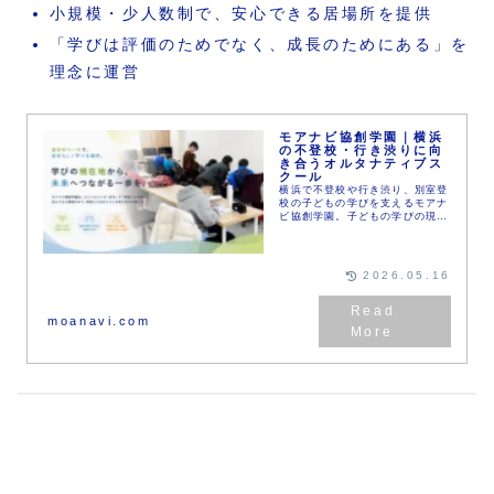
小規模・少人数制で、安心できる居場所を提供
「学びは評価のためでなく、成長のためにある」を
理念に運営
モアナビ協創学園｜横浜
の不登校・行き渋りに向
き合うオルタナティブス
クール
横浜で不登校や行き渋り、別室登
校の子どもの学びを支えるモアナ
ビ協創学園。子どもの学びの現在
地を見取り、最適な一歩をデザイ
ンします。在籍校と連携しながら
学習行動を可視化し、自ら学び続
ける力を育てるオルタナティブス
2026.05.16
クールです。
moanavi.com