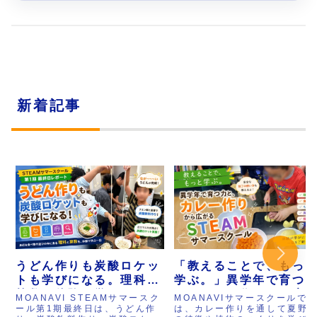
新着記事
うどん作りも炭酸ロケッ
「教えることで、もっ
トも学びになる。理科と
学ぶ。」異学年で育つ
算数を体験で学ぶ
と、カレー作りから広
MOANAVI STEAMサマースク
MOANAVIサマースクールで
STEAMサマースクール
るSTEAMサマースクー
ール第1期最終日は、うどん作
は、カレー作りを通して夏野