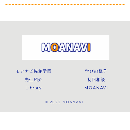
カタチ
欲求を中心に、子
サポート方法を知
介します。
どものやる気がど
り、親子で楽しく
のように生まれる
効果的な学習を進
のかを教育心理学
めましょう。
の研究をもとにわ
かりやすく解説し
ます。家庭での関
わり方や学習環境
の整え方、
MOANAVIの学び
の考え方にも触れ
ながら、子どもの
学習意欲を支える
環境について整理
します。
モアナビ協創学園
学びの様子
先生紹介
初回相談
Library
MOANAVI
© 2022 MOANAVI.