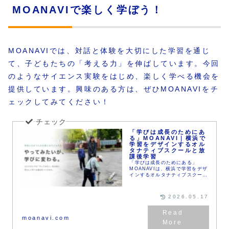
MOANAVIで楽しく学ぼう！
MOANAVIでは、対話と体験を大切にした学習を通じ
て、子どもたちの「考える力」を伸ばしています。今回
のようなサイエンス実験をはじめ、楽しく学べる機会を
提供しています。興味のある方は、ぜひMOANAVIをチ
ェックしてみてください！
「学びは成長のためにあ
る」MOANAVI｜横浜で
学習をデザインするオル
タナティブスクールと放
課後学習
「学びは成長のためにある」
MOANAVIは、横浜で学習をデザ
インするオルタナティブスクール
と放課後学習の拠点です。教室に
入りづらさを感じている子どもか
ら、学校に通いながらさらに成長
2026.05.17
したい子どもまで。一人ひとりの
状態を丁寧に見ながら最適な挑戦
を組み立て、いまの学びの現在地
moanavi.com
を明確にし、成長への具体的な道
筋を描きます。