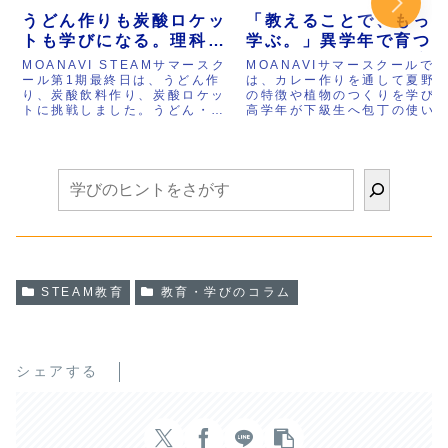
うどん作りも炭酸ロケッ
「教えることで、もっ
トも学びになる。理科と
学ぶ。」異学年で育つ
算数を体験で学ぶ
と、カレー作りから広
MOANAVI STEAMサマースク
MOANAVIサマースクールで
STEAMサマースクール
るSTEAMサマースクー
ール第1期最終日は、うどん作
は、カレー作りを通して夏野
り、炭酸飲料作り、炭酸ロケッ
の特徴や植物のつくりを学び
最終日
ル
トに挑戦しました。うどん・そ
高学年が下級生へ包丁の使い
うめん・ひやむぎの違いや、小
を教える姿が自然に生まれま
麦粉の種類、加水率、グルテン
た。さらに豆腐作りでは食べ
の働きを学びながら、自分たち
ができる仕組みを体験し、風
で生地を作り、製麺まで体験。
やうちわ作り、国旗カルタ、
さらにクエン酸と重曹を使って
ロックなど多彩な活動にも挑
炭酸水や炭酸ロケットを作り、
戦。理科・食育・ものづくり
水溶液や二酸化炭素、圧力の仕
異学年交流が一つにつながる
組みを実験を通して学びまし
MOANAVIならではのSTEAM
た。身近な食べ物や遊びが理科
教育の実践をご紹介します。
と算数につながる、MOANAVI
ならではのSTEAM教育の実践
をご紹介します。
STEAM教育
教育・学びのコラム
シェアする