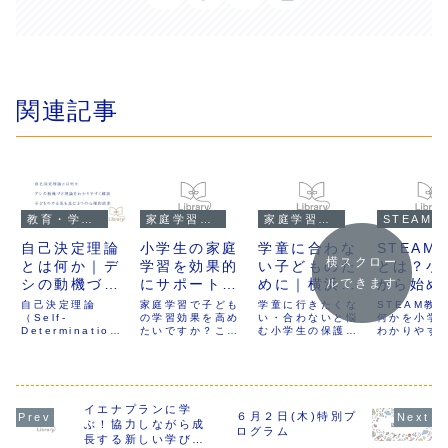
関連記事
教育・学びのコラム
家庭学習・子育て
家庭学習・子育て
S
自己決定理論
小学生の家庭
学童に合わな
STEAM
横スクロー
とは何か｜デ
学習を効果的
い子どものた
とは？小
シの動機づけ
にサポートす
めに｜横浜で
から始め
ルできます
理論をわかり
る方法とは？
見つける新し
来の学び
自己決定理論
家庭学習で子ども
学童に行きたくな
STEAM教
やすく解説｜
（Self-
ZPDと形成的
の学習効果を高め
い放課後の居
い・合わないと悩
本の教育
何かを小学
Determination
たいですか？この
む小学生の保護者
わかりやす
子どものやる
アセスメント
場所
と家庭で
Theory）は、心
記事では、子ども
へ。横浜で“塾でも
説。Societ
気を生む3つ
の活用
る実践例
理学者エドワー
が自力で学ぶ力を
学童でもない”放課
やAI時代に
ド・デシとリチャ
伸ばすための「発
後を提案。安心で
力、日本の
の心理的欲求
ード・ライアンが
達の最近接領域
きる居場所と学習
革や家庭で
提唱した動機づけ
（ZPD）」と「形
習慣、学校を超え
実践例、自
理論です。本記事
イエナプランに学
成的アセスメン
た友達ができる
に役立つア
６月２日(木)特別プ
では「自律性・有
ト」の活用方法に
MOANAVI
まで紹介し
ぶ！協力しながら成
ログラム
能感・関係性」と
ついて解説しま
ACADEMIA／
長する新しい学びの
いう3つの心理的
す。学びの適切な
PREMIERをご紹