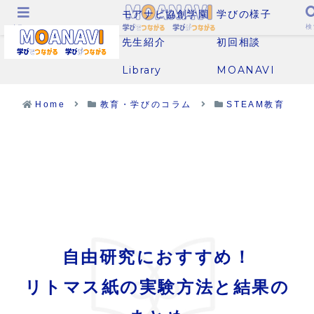
モアナビ協創学園
学びの様子
メニュー
検
先生紹介
初回相談
Library
MOANAVI
Home
教育・学びのコラム
STEAM教育
自由研究におすすめ！
リトマス紙の実験方法と結果の