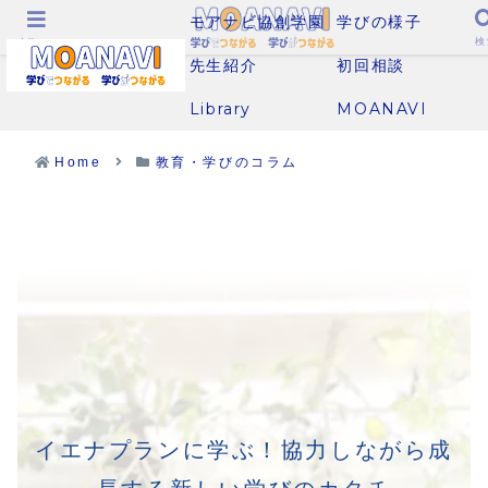
モアナビ協創学園
学びの様子
メニュー
検
先生紹介
初回相談
Library
MOANAVI
Home
教育・学びのコラム
イエナプランに学ぶ！協力しながら成