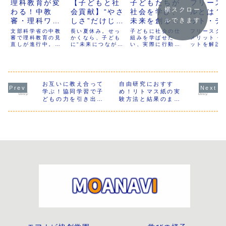
理科教育が変
【子どもと社
子どもたちが
フリース
横スクロー
わる！中教
会貢献】“やさ
社会を学び、
ルとは？
審・理科ワー
しさ”だけじゃ
未来を創る！
ット・デ
ルできます
キンググルー
ない。「お
MOANAVIの
ット・費
文部科学省の中教
長い夏休み。せっ
子どもに社会の仕
フリースク
プが示す探究
審で理科教育の見
金」「しく
かくなら、子ども
「人間」カリ
組みを学ばせた
学びの多
メリット・
直しが進行中。理
に“未来につながる
い、実際に行動す
ットを解説
学習と新しい
み」「行動」
キュラムと
学校との
科ワーキンググル
経験”をさせてみま
る力を身につけて
や公立学校
学びの方向性
を学ぶ夏にし
は？
を解説
ープ（WG）が示
せんか？
ほしいと思いませ
の多様化学
す「探究学習」と
MOANAVIの子ど
んか？この記事で
違い、向い
｜保護者が知
よう
は？知識を覚える
もたちは、「社会
は、MOANAVIが
子ども／向
っておきたい
授業から、考える
のためにできるこ
独自に展開する
子の特徴、
改革のポイン
力・判断力を育て
お互いに教え合って
とはないか？」と
自由研究におすす
「人間」のカリキ
る質問も紹
る学びへ。保護者
いう問いから、自
ュラムについてご
す。
学ぶ！協同学習で子
め！リトマス紙の実
ト
が家庭でできるサ
分たちで収益を生
紹介します。社会
どもの力を引き出す
験方法と結果のまと
ポートや今後の教
み出して寄付する
活動や経済活動を
方法
め【小学生向け】
育改革の方向性を
というチャリティ
学びながら、自分
わかりやすく解説
ープロジェクトを
で考え、行動する
します。
始めました。この
力を育む学びとは
夏は、“助けた
どのようなものな
い”というやさしさ
のか、具体的なカ
を、現実と結びつ
リキュラム内容
ける学びのチャン
や、現在進めてい
スにしてみましょ
るお祭りプロジェ
う。
クトについて詳し
く解説します。