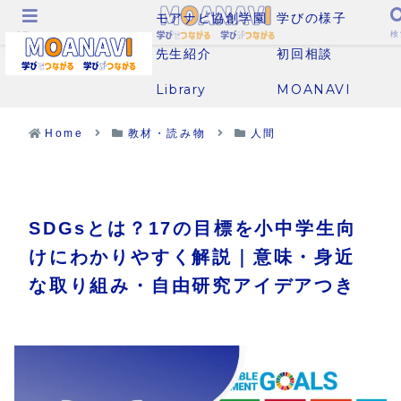
モアナビ協創学園
学びの様子
メニュー
検
先生紹介
初回相談
Library
MOANAVI
Home
教材・読み物
人間
SDGsとは？17の目標を小中学生向
けにわかりやすく解説｜意味・身近
な取り組み・自由研究アイデアつき