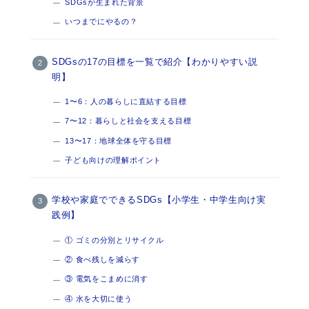
SDGsが生まれた背景
いつまでにやるの？
SDGsの17の目標を一覧で紹介【わかりやすい説
明】
1〜6：人の暮らしに直結する目標
7〜12：暮らしと社会を支える目標
13〜17：地球全体を守る目標
子ども向けの理解ポイント
学校や家庭でできるSDGs【小学生・中学生向け実
践例】
① ゴミの分別とリサイクル
② 食べ残しを減らす
③ 電気をこまめに消す
④ 水を大切に使う