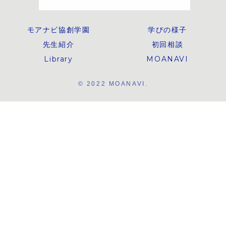
く、「学校に行け
になってい
ない状態が続いて
いる今、親として
何ができるか」に
モアナビ協創学園
学びの様子
焦点をあて、最初
の一歩をともに考
先生紹介
初回相談
えていきます。
Library
MOANAVI
© 2022 MOANAVI.