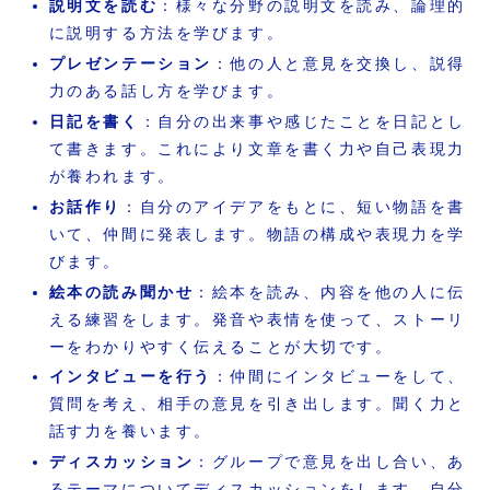
説明文を読む
：様々な分野の説明文を読み、論理的
に説明する方法を学びます。
プレゼンテーション
：他の人と意見を交換し、説得
力のある話し方を学びます。
日記を書く
：自分の出来事や感じたことを日記とし
て書きます。これにより文章を書く力や自己表現力
が養われます。
お話作り
：自分のアイデアをもとに、短い物語を書
いて、仲間に発表します。物語の構成や表現力を学
びます。
絵本の読み聞かせ
：絵本を読み、内容を他の人に伝
える練習をします。発音や表情を使って、ストーリ
ーをわかりやすく伝えることが大切です。
インタビューを行う
：仲間にインタビューをして、
質問を考え、相手の意見を引き出します。聞く力と
話す力を養います。
ディスカッション
：グループで意見を出し合い、あ
るテーマについてディスカッションをします。自分