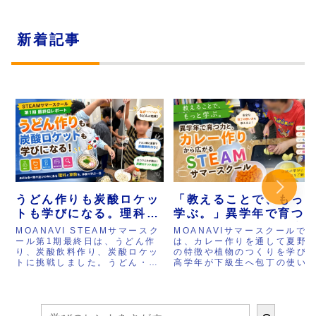
新着記事
うどん作りも炭酸ロケッ
「教えることで、もっ
トも学びになる。理科と
学ぶ。」異学年で育つ
算数を体験で学ぶ
と、カレー作りから広
MOANAVI STEAMサマースク
MOANAVIサマースクールで
STEAMサマースクール
るSTEAMサマースクー
ール第1期最終日は、うどん作
は、カレー作りを通して夏野
り、炭酸飲料作り、炭酸ロケッ
の特徴や植物のつくりを学び
最終日
ル
トに挑戦しました。うどん・そ
高学年が下級生へ包丁の使い
うめん・ひやむぎの違いや、小
を教える姿が自然に生まれま
麦粉の種類、加水率、グルテン
た。さらに豆腐作りでは食べ
の働きを学びながら、自分たち
ができる仕組みを体験し、風
で生地を作り、製麺まで体験。
やうちわ作り、国旗カルタ、
さらにクエン酸と重曹を使って
ロックなど多彩な活動にも挑