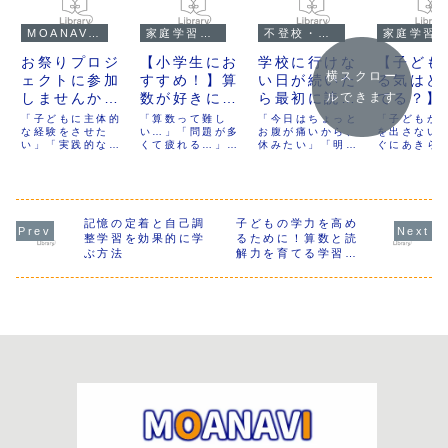
MOANAVIのイベント情報
家庭学習・子育て
不登校・オルタナティブ教育
家庭学習・子育て
お祭りプロジ
【小学生にお
学校に行けな
【子ども
横スクロー
ェクトに参加
すすめ！】算
い日が続いた
る気はど
しませんか？
数が好きにな
ら最初に読む
てる？】
ルできます
子どもが主体
る！楽しく勉
記事
気は“出る
「子どもに主体的
「算数って難し
「今日はちょっと
「子どもが
となる学びの
な経験をさせた
強できるおす
い…」「問題が多
お腹が痛いから、
のではな
を出さない
い」「実践的な学
くて疲れる…」と
休みたい」「明日
ぐにあきら
場！
すめの方法
く、“出
びを探している」
思うことはありま
も…やっぱり、行
まう」「続
る”もの
そんな保護者の方
せんか？でも、算
けそうにない」そ
い」そんな
へ。この記事で
数は勉強の仕方を
んなふうに、少し
抱える保護
は、MOANAVIが
変えるだけで、楽
ずつ、登校できな
は多いので
進める「お祭りプ
しくなる教科なん
い日が増えてきた
でしょうか
ロジェクト」につ
記憶の定着と自己調
です！ゲームやク
子どもの学力を高め
お子さんの姿に、
もが自主的
いて紹介します。
イズ、身近なもの
戸惑いと不安を感
向かい、楽
整学習を効果的に学
るために！算数と読
子どもたちがイベ
を使えば、気づい
じている保護者の
び続けてく
ぶ方法
解力を育てる学習法
ントを企画・準
たら算数が得意に
方も多いのではな
ら…。親と
と親のサポート方法
備・運営すること
なっているかも？
いでしょうか。
は、そんな
でどんな力を身に
今回は、算数が好
「甘えなの？」
描きたくな
つけるのか？現在
きになるためのお
「様子を見ていた
よね。でも
の進行状況や参加
すすめの勉強法を
ら元に戻る？」そ
「やる気」
方法についても詳
紹介します！
んなふうに悩みな
自然に出て
しくお伝えしま
がら、学校に行け
のではない
す。
ない日が続くたび
うことをご
に、胸が締めつけ
しょうか？
られる思いをして
学習科学で
いる方もいるかも
「やる気は
しれません。この
を待つもの
記事では、「不登
く、自分で
校」とは何かを決
の、作るも
めつけるのではな
あることが