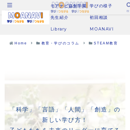
モアナビ協創学園
学びの様子
メニュー
検
先生紹介
初回相談
Library
MOANAVI
Home
教育・学びのコラム
STEAM教育
「科学」「言語」「人間」「創造」の
新しい学び方！