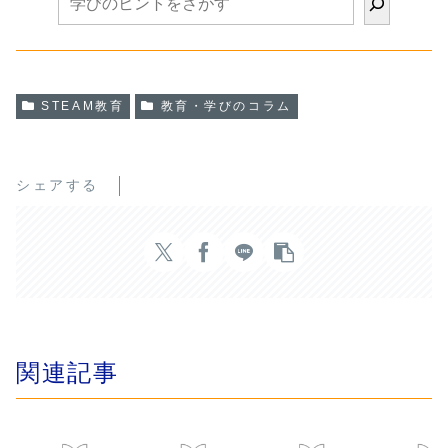
炭酸水や炭酸ロケットを作り、
戦。理科・食育・ものづくり
水溶液や二酸化炭素、圧力の仕
異学年交流が一つにつながる
組みを実験を通して学びまし
MOANAVIならではのSTEAM
た。身近な食べ物や遊びが理科
教育の実践をご紹介します。
と算数につながる、MOANAVI
ならではのSTEAM教育の実践
をご紹介します。
STEAM教育
教育・学びのコラム
シェアする
関連記事