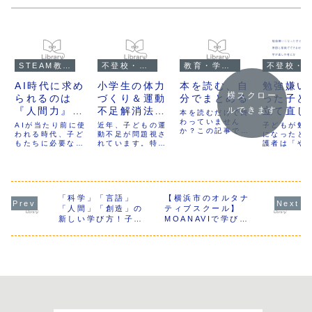
STEAM教育
不登校・オルタナティブ教育
教育・学びのコラム
不登校・オルタナティブ教育
AI時代に求め
小学生の体力
本を読む、自
勉強嫌い
横スクロー
られるのは
づくり＆運動
分でまとめる
った子ど
『人間力』？
不足解消法！
立て直し
ルできます
本を読むだけで終
MOANAVIの
家庭でできる
わっていません
原因と家
AIが当たり前に使
近年、子どもの運
子どもが勉
か？この記事で
新しい学びと
われる時代、子ど
工夫と楽しく
動不足が問題視さ
できる対
になったと
は、読書の大切さ
もたちに必要な力
れています。特に
護者は「や
は？
続けるコツ
学び直し
と、読んだ内容を
とは何でしょう
ゲームやスマホの
問題では」
自分でまとめるこ
え方
か？この記事で
時間が増えたこと
てしまうこ
とで学びを深める
は、MOANAVIが
で、外遊びの時間
ります。し
方法について紹介
提供する「人間」
が減り、体力の低
強嫌いの背
します。お子さん
カリキュラムの内
下が懸念されてい
は、学習の
の読解力や思考力
容や、その価値・
「科学」「言語」
ます。「うちの
【横浜市のオルタナ
きや失敗体
を伸ばすために、
魅力について詳し
子、すぐに疲れ
題の難易度
「人間」「創造」の
ティブスクール】
読書後のアウトプ
く解説します。AI
る…」「外で遊ぶ
マッチなど
新しい学び方！子ど
MOANAVIで学びの
ットの重要性をわ
時代における人間
時間が減って、運
ざまな要因
もたちを未来のリー
未来を切り拓こう！
かりやすく解説し
の役割とは？子ど
動不足が心配…」
ていること
ダーに育てるカリキ
フリースクールとし
ます。
もたちにどんな学
そんな悩みを持つ
ます。この
ュラムとは？
て新しい教育の形を
びが必要なのか？
保護者の方に向け
は、教育心
提供
ぜひ最後まで読ん
て、家庭でできる
研究も参考
でみてください。
体力づくりの方法
がら、子ど
を紹介します！
強嫌いにな
を整理し、
できる対応
の立て直し