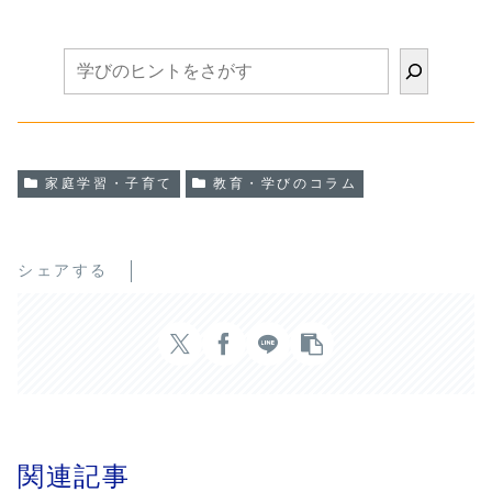
うめん・ひやむぎの違いや、小
を教える姿が自然に生まれま
麦粉の種類、加水率、グルテン
た。さらに豆腐作りでは食べ
の働きを学びながら、自分たち
ができる仕組みを体験し、風
で生地を作り、製麺まで体験。
やうちわ作り、国旗カルタ、
さらにクエン酸と重曹を使って
ロックなど多彩な活動にも挑
炭酸水や炭酸ロケットを作り、
戦。理科・食育・ものづくり
水溶液や二酸化炭素、圧力の仕
異学年交流が一つにつながる
組みを実験を通して学びまし
MOANAVIならではのSTEAM
た。身近な食べ物や遊びが理科
教育の実践をご紹介します。
と算数につながる、MOANAVI
ならではのSTEAM教育の実践
をご紹介します。
家庭学習・子育て
教育・学びのコラム
シェアする
関連記事