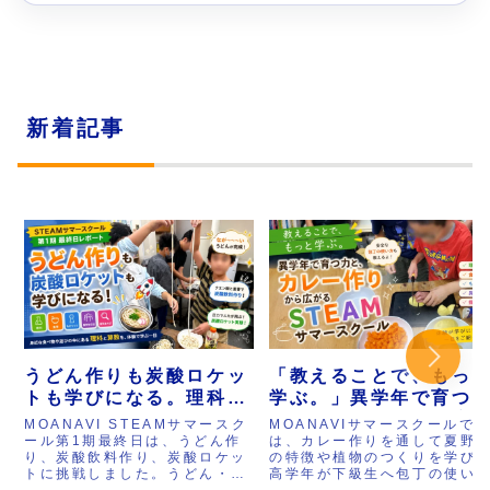
新着記事
うどん作りも炭酸ロケッ
「教えることで、もっ
トも学びになる。理科と
学ぶ。」異学年で育つ
算数を体験で学ぶ
と、カレー作りから広
MOANAVI STEAMサマースク
MOANAVIサマースクールで
STEAMサマースクール
るSTEAMサマースクー
ール第1期最終日は、うどん作
は、カレー作りを通して夏野
り、炭酸飲料作り、炭酸ロケッ
の特徴や植物のつくりを学び
最終日
ル
トに挑戦しました。うどん・そ
高学年が下級生へ包丁の使い