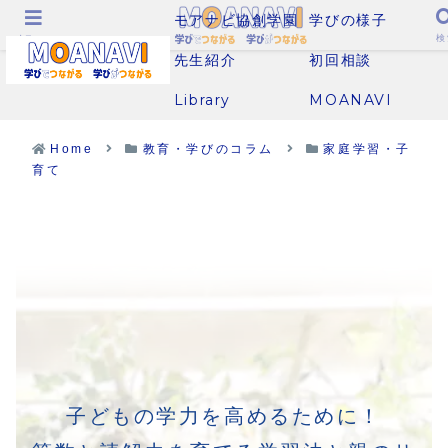
モアナビ協創学園
学びの様子
メニュー
検
先生紹介
初回相談
Library
MOANAVI
Home
教育・学びのコラム
家庭学習・子
育て
子どもの学力を高めるために！