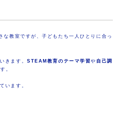
さな教室ですが、子どもたち一人ひとりに合っ
ていきます。
STEAM教育のテーマ学習
や
自己調
ます。
っています。