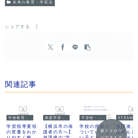
未来の教育・学習法
シェアする
関連記事
学校教育・制度
家庭学習・子育て
不登校・オルタナティブ教育
S
学習指導要領
【横浜市の保
学校の授業に
放課後、
横スクロー
の変遷をわか
護者の方へ】
ついていけな
は何もし
りやすく解説
放課後の“学び
い子ども｜原
い…そん
ルできます