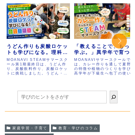
うどん作りも炭酸ロケッ
「教えることで、もっ
トも学びになる。理科と
学ぶ。」異学年で育つ
算数を体験で学ぶ
と、カレー作りから広
MOANAVI STEAMサマースク
MOANAVIサマースクールで
STEAMサマースクール
るSTEAMサマースクー
ール第1期最終日は、うどん作
は、カレー作りを通して夏野
り、炭酸飲料作り、炭酸ロケッ
の特徴や植物のつくりを学び
最終日
ル
トに挑戦しました。うどん・そ
高学年が下級生へ包丁の使い
うめん・ひやむぎの違いや、小
を教える姿が自然に生まれま
麦粉の種類、加水率、グルテン
た。さらに豆腐作りでは食べ
の働きを学びながら、自分たち
ができる仕組みを体験し、風
で生地を作り、製麺まで体験。
やうちわ作り、国旗カルタ、
さらにクエン酸と重曹を使って
ロックなど多彩な活動にも挑
炭酸水や炭酸ロケットを作り、
戦。理科・食育・ものづくり
水溶液や二酸化炭素、圧力の仕
異学年交流が一つにつながる
組みを実験を通して学びまし
MOANAVIならではのSTEAM
た。身近な食べ物や遊びが理科
教育の実践をご紹介します。
と算数につながる、MOANAVI
ならではのSTEAM教育の実践
をご紹介します。
家庭学習・子育て
教育・学びのコラム