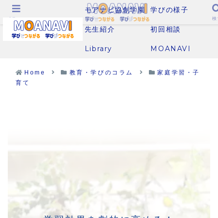
モアナビ協創学園
学びの様子
メニュー
検
先生紹介
初回相談
Library
MOANAVI
Home
教育・学びのコラム
家庭学習・子
育て