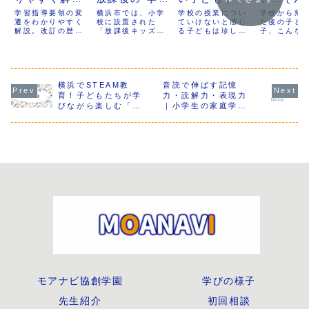
｜改訂の歴史
の居場所”とい
因と家庭でで
に“学び
学習指導要領の変
横浜市では、小学
学校の授業につい
学校から帰
と最近の授
遷をわかりやすく
う新しい選択
校に設置された
きる対応・学
ていけないと感じ
自由進度
た後の子ど
解説。改訂の歴史
「放課後キッズク
る子どもは珍しく
子、こんな
業・保護者と
肢
びの選択肢
提案
や最近の授業への
ラブ」によって、
ありません。この
感じること
先生の行動ポ
影響に加え、
安心して過ごせる
記事では、学校の
ませんか？
2030年度改訂の
放課後の居場所が
スピードが合わな
最小限、あ
イント
方向性も整理。さ
確保されていま
い理由、教育学の
YouTube
らに保護者や先生
す。一方で、子ど
視点から見た学び
ムばかり。
がどう捉え、子ど
横浜でSTEAM教
もたちの成長や興
音読で伸ばす記憶
の仕組み、家庭で
に通わせる
もへの接し方や授
味・関心の多様化
できる対応、学び
んだか気が
育！子どもたちが学
力・読解力・表現力
業づくりに生かす
により、「放課後
の選択肢について
い。自由に
びながら楽しむ「ペ
｜小学生の家庭学習
べきかも紹介しま
の時間をもっと有
解説します。小学
ぎて、この
ーパーブリッジ」
に効くやり方を完全
す。
意義に活用した
生の勉強について
いいのか不
「ペーパータワー」
解説【学年別×受験
い」と考えるご家
いけないと感じた
る。「うち
「ゆらゆらバラン
対策×非認知能力】
庭も増えてきまし
ときの整理のヒン
中学受験を
ス」の活動
た。本記事では、
トを紹介します。
予定だけど
放課後の選択肢が
らといって
広がる中で注目さ
おいていい
れている“学びのあ
な？」「勉
る放課後”という新
にはなって
しい可能性をご紹
ないけど、
介します。
うな詰め込
わない…」
保護者の声
聞くように
した。今回
MOANAVI
する放課後
める「学び
探究学習」
モアナビ協創学園
学びの様子
てご紹介し
先生紹介
初回相談