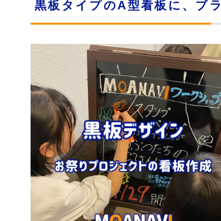
黒板タイプのA型看板に、ブ