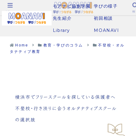
モアナビ協創学園
学びの様子
メニュー
検
先生紹介
初回相談
Library
MOANAVI
Home
教育・学びのコラム
不登校・オル
タナティブ教育